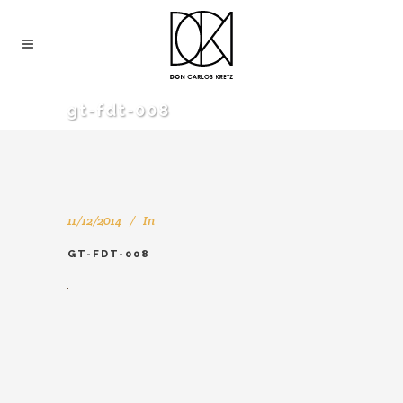
gt-fdt-008
11/12/2014
In
GT-FDT-008