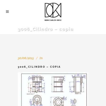
3006_Cilindro – copia
30/06/2015
In
3006_CILINDRO – COPIA