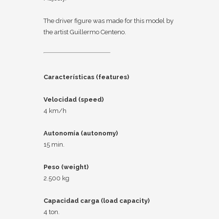
The driver figure was made for this model by
the artist Guillermo Centeno.
Características (features)
Velocidad (speed)
4 km/h
Autonomía (autonomy)
15 min.
Peso (weight)
2.500 kg
Capacidad carga (load capacity)
4 ton.